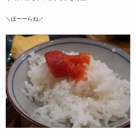
＼ほーーらね／