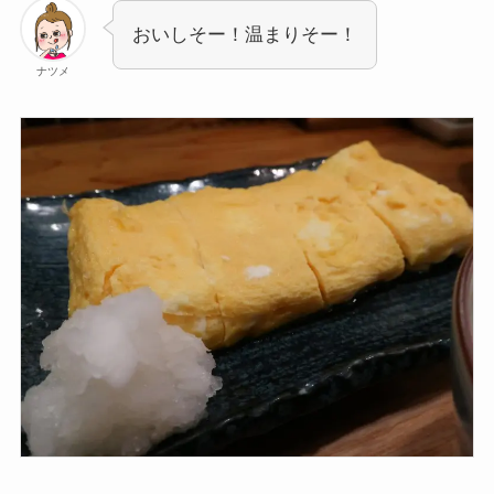
おいしそー！温まりそー！
ナツメ