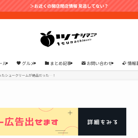
＞お近くの開店閉店情報 見逃してない？
ール
グルメ
まとめ記事
お問い合わせ
情報
ったシュークリームが絶品だった…！