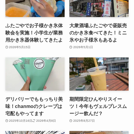
ふたごやでお子様かき氷体
大衆酒場ふたごやで昼販売
験会を実施！小学生が業務
のかき氷食べてきた！ミニ
用かき氷器体験してきたよ
氷やお子様氷もあるよ
2026年5月15日
2026年5月1日
デリバリーでももっちり美
期間限定ひんやりスイー
味！chanmoのクレープは
ツ！今年もヴェルプレスム
宅配もやってます
ージー飲んだ？
2025年10月16日
2026年4月8日
2025年8月27日