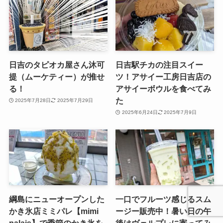
日吉のタピオカ屋さん沐可
日吉駅チカの注目スイー
提（ムーケティー）が推せ
ツ！アサイー工房日吉店の
る！
アサイーボウルを食べてみ
た
2025年7月28日
2025年7月29日
2025年6月24日
2025年7月9日
綱島にニューオープンした
一口でフルーツ感じるスム
かき氷店ミミパレ【mimi
ージー販売中！暑い日の午
palais】で季節のかき氷を
後はヴェルプレに寄ってみ