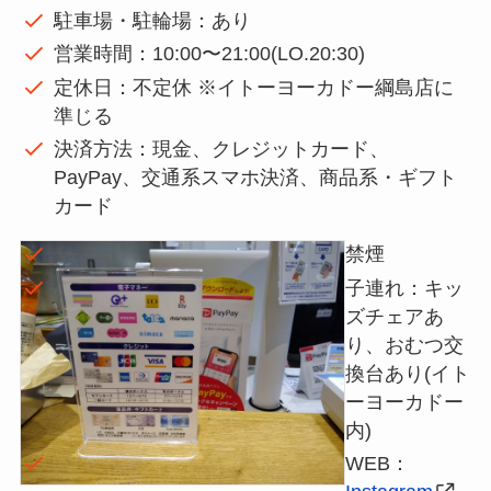
駐車場・駐輪場：あり
営業時間：10:00〜21:00(LO.20:30)
定休日：不定休 ※イトーヨーカドー綱島店に
準じる
決済方法：現金、クレジットカード、
PayPay、交通系スマホ決済、商品系・ギフト
カード
禁煙
子連れ：キッ
ズチェアあ
り、おむつ交
換台あり(イト
ーヨーカドー
内)
WEB：