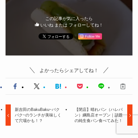
この記事が気に入ったら
いいね または フォローしてね！
Follow Me
よかったらシェアしてね！
新吉田のBakuBaku~バク
【閉店】晴れパン（ハレパ
バク~のランチが美味しく
ン）綱島店オープン｜話題
て穴場かも！？
の純生食パン食べてみた！