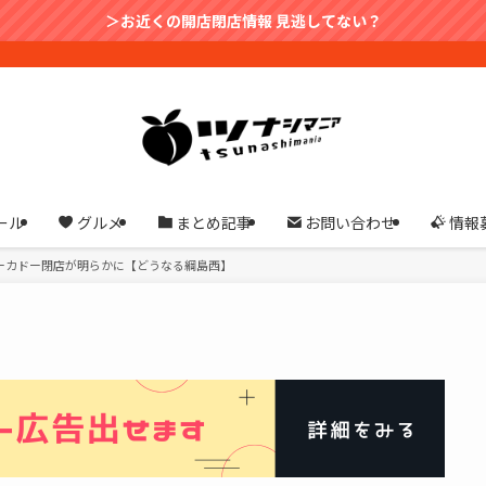
＞お近くの開店閉店情報 見逃してない？
ール
グルメ
まとめ記事
お問い合わせ
情報
ーカドー閉店が明らかに【どうなる綱島西】