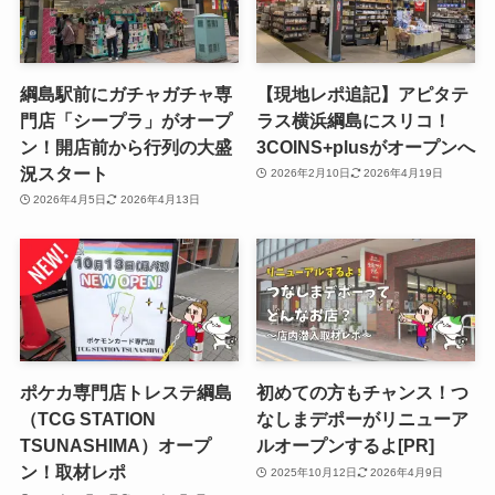
綱島駅前にガチャガチャ専
【現地レポ追記】アピタテ
門店「シープラ」がオープ
ラス横浜綱島にスリコ！
ン！開店前から行列の大盛
3COINS+plusがオープンへ
況スタート
2026年2月10日
2026年4月19日
2026年4月5日
2026年4月13日
ポケカ専門店トレステ綱島
初めての方もチャンス！つ
（TCG STATION
なしまデポーがリニューア
TSUNASHIMA）オープ
ルオープンするよ[PR]
ン！取材レポ
2025年10月12日
2026年4月9日