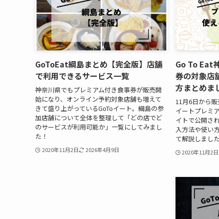
GoToEat綱島まとめ【完全版】店舗
Go To E
で利用できるサービス一覧
券の対象店
方まとめま
神奈川県でもプレミアム付き食事券が販売開
始になり、オンライン予約対象店舗も増えて
11月6日から
きて盛り上がっているGoToイート。綱島の参
イートプレミ
加店舗について全体を整理して「どの店でど
イトで公開さ
のサービスが利用可能か」一覧にしてみまし
入方法や使い
た！
て解説しまし
2020年11月2日
2026年4月9日
2020年11月2日