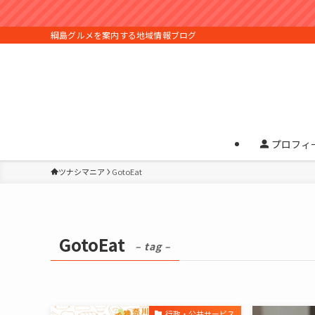
綱島グルメを案内する地域情報ブログ
プロフィ
ツナシマニア
GotoEat
GotoEat
– tag –
行政・公共サービス