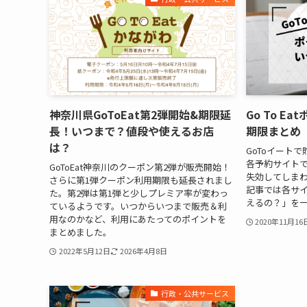
神奈川県GoToEat第2弾開始&期限延
Go To 
長！いつまで？値段や使えるお店
期限まとめ
は？
GoToイート
各予約サイト
GoToEat神奈川のクーポン第2弾が販売開始！
失効してしま
さらに第1弾クーポン利用期限も延長されまし
記事では各サ
た。第2弾は第1弾と少しプレミア率が変わっ
えるの？」を
ているようです。いつからいつまで販売＆利
用なのかなど、利用にあたってのポイントを
2020年11月16
まとめました。
2022年5月12日
2026年4月8日
行政・公共サービス