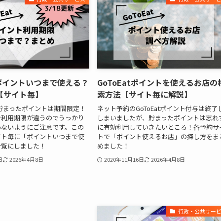
Eatポイントいつまで使える？
GoToEatポイントを使えるお店の
【サイト毎】
索方法【サイト毎に解説】
で貯まったポイントは期間限定！
ネット予約のGoToEatポイント付与は終了
で利用期限が違うのでうっかり
しまいましたが、貯まったポイントは忘れ
わないようにご注意です。この
に有効利用していきたいところ！各予約サ
イト毎に「ポイントいつまで使
トで「ポイント使えるお店」の探し方をま
一覧にしました！
めました！
日
2026年4月8日
2020年11月16日
2026年4月8日
行政・公共サー