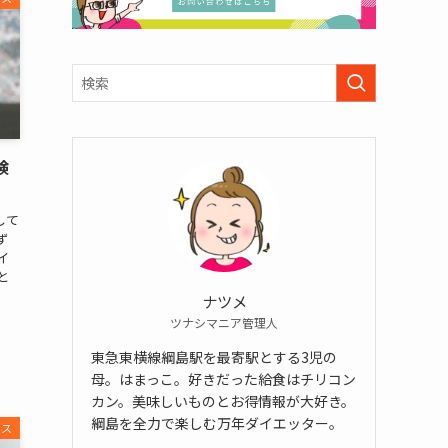
検
して
ず
イ
と
ナツメ
ツナシマニア管理人
東急東横線綱島駅を最寄駅とする3児の
母。はまっこ。好きだった給食はチリコン
カン。美味しいものとお得情報が大好き。
綱島を全力で楽しむ万年ダイエッター。
ビス