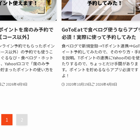
tのポイントを席のみ予約で
GoToEatで食べログ使うならアプ
【コース以外】
必須！実際に使って予約してみた
tのオンライン予約でもらったポイン
食べログで新規登録→Tポイント連携⇒GoT
コース以外）の予約でも使うこ
イート予約してみたので、そのやり方・手
！ぐるなび・食べログ・ホット
を説明。Tポイントの連携にYahooのIDを
、Yahoo!ロコで「席のみ予
たりするので、ちょっとだけ手間がありま
の貯まったポイントの使い方を
す。ポイントを貯めるならアプリ必須です
。
よ！
日
2026年4月9日
2020年10月19日
2026年4月8日
1
2