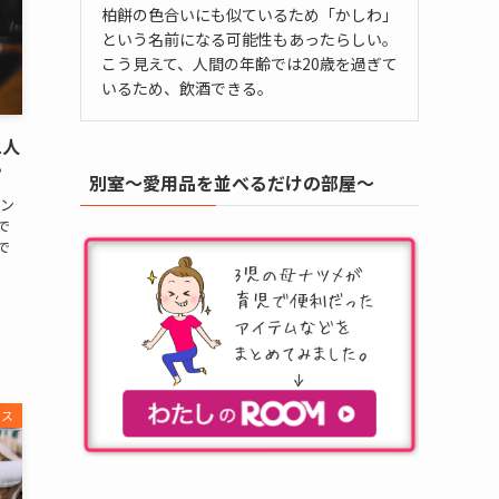
柏餅の色合いにも似ているため「かしわ」
という名前になる可能性もあったらしい。
こう見えて、人間の年齢では20歳を過ぎて
いるため、飲酒できる。
1人
？
別室～愛用品を並べるだけの部屋～
オン
で
で
ビス