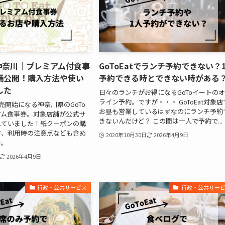
at神奈川｜プレミアム付食事
GoToEatでランチ予約できない？
舗公開！購入方法や使い
予約できる時とできない時がある
した
日々のランチがお得になるGoToイートの
ライン予約。ですが・・・ GoToEat対象店
販売開始になる神奈川県のGoTo
お昼も営業しているはずなのにランチ予約
アム食事券。対象店舗が公式サ
きないんだけど？ この間は一人で予約で...
れていました！紙クーポンの購
方、利用時の注意点なども含め
2020年10月30日
2026年4月9日
た。
2026年4月9日
行政・公共サービス
行政・公共サー