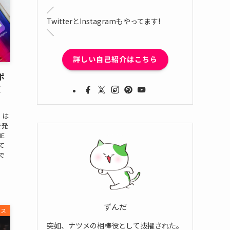
／
TwitterとInstagramもやってます!
＼
詳しい自己紹介はこちら
ポ
く
」は
で発
E
て
で
ずんだ
ビス
突如、ナツメの相棒役として抜擢された。