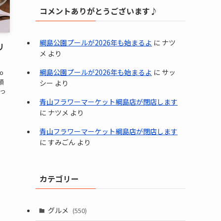
コメントありがとうございます♪
綱島公園プールが2026年も始まるよ
に
ナツ
リ
メ
より
綱島公園プールが2026年も始まるよ
に
サッ
o
順
シー
より
使っ
青山フラワーマーケット綱島店が閉店します
に
ナツメ
より
青山フラワーマーケット綱島店が閉店します
に
すみごん
より
カテゴリー
グルメ
(550)