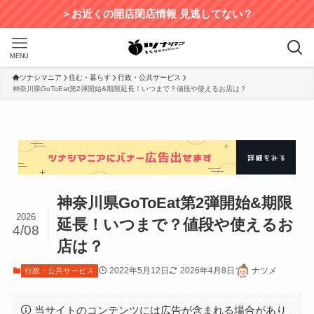
＞お近くの開店閉店情報 見逃してない？
MENU
ツナシマニア
住む・暮らす
行政・公共サービス
神奈川県GoToEat第2弾開始&期限延長！いつまで？値段や使えるお店は？
神奈川県GoToEat第2弾開始&期限
2026
延長！いつまで？値段や使えるお
4/08
店は？
2022年5月12日
2026年4月8日
ナツメ
行政・公共サービス
当サイトのコンテンツには広告が含まれる場合があり