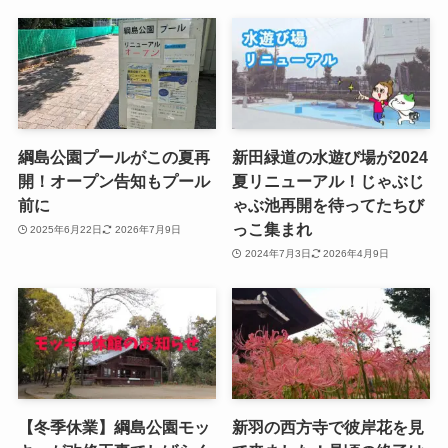
綱島公園プールがこの夏再
新田緑道の水遊び場が2024
開！オープン告知もプール
夏リニューアル！じゃぶじ
前に
ゃぶ池再開を待ってたちび
っこ集まれ
2025年6月22日
2026年7月9日
2024年7月3日
2026年4月9日
【冬季休業】綱島公園モッ
新羽の西方寺で彼岸花を見