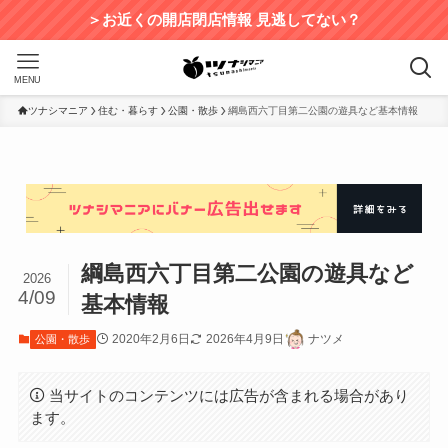
＞お近くの開店閉店情報 見逃してない？
MENU
ツナシマニア
住む・暮らす
公園・散歩
綱島西六丁目第二公園の遊具など基本情報
綱島西六丁目第二公園の遊具など
2026
4/09
基本情報
2020年2月6日
2026年4月9日
ナツメ
公園・散歩
当サイトのコンテンツには広告が含まれる場合があり
ます。