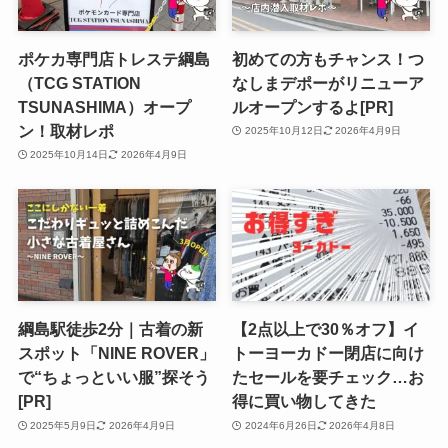
ポケカ専門店トレステ綱島
初めての方もチャンス！つ
（TCG STATION
なしまデポーがリニューア
TSUNASHIMA）オープ
ルオープンするよ[PR]
ン！取材レポ
2025年10月12日
2026年4月9日
2025年10月14日
2026年4月9日
綱島駅徒歩2分｜古着の新
【2点以上で30％オフ】イ
スポット「NINE ROVER」
トーヨーカドー閉店に向け
で“ちょっといい服”探そう
たセールを要チェック…お
[PR]
得に買い物してきた
2025年5月9日
2026年4月9日
2024年6月26日
2026年4月8日