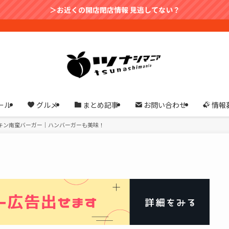
＞お近くの開店閉店情報 見逃してない？
ール
グルメ
まとめ記事
お問い合わせ
情報
キン南蛮バーガー｜ハンバーガーも美味！