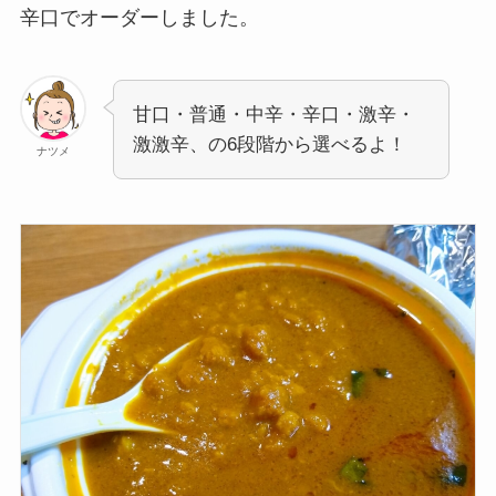
辛口でオーダーしました。
甘口・普通・中辛・辛口・激辛・
激激辛、の6段階から選べるよ！
ナツメ