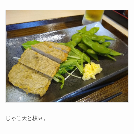
じゃこ天と枝豆。