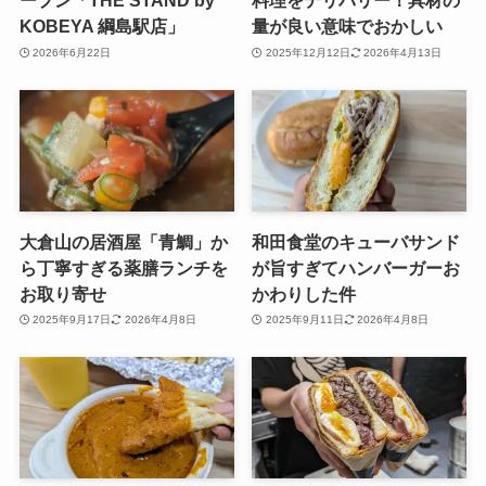
ープン「THE STAND by
料理をデリバリー！具材の
KOBEYA 綱島駅店」
量が良い意味でおかしい
2026年6月22日
2025年12月12日
2026年4月13日
大倉山の居酒屋「青鯛」か
和田食堂のキューバサンド
ら丁寧すぎる薬膳ランチを
が旨すぎてハンバーガーお
お取り寄せ
かわりした件
2025年9月17日
2026年4月8日
2025年9月11日
2026年4月8日