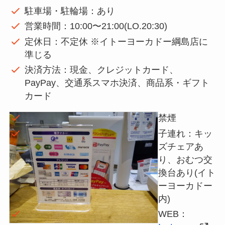
駐車場・駐輪場：あり
営業時間：10:00〜21:00(LO.20:30)
定休日：不定休 ※イトーヨーカドー綱島店に
準じる
決済方法：現金、クレジットカード、
PayPay、交通系スマホ決済、商品系・ギフト
カード
禁煙
子連れ：キッ
ズチェアあ
り、おむつ交
換台あり(イト
ーヨーカドー
内)
WEB：