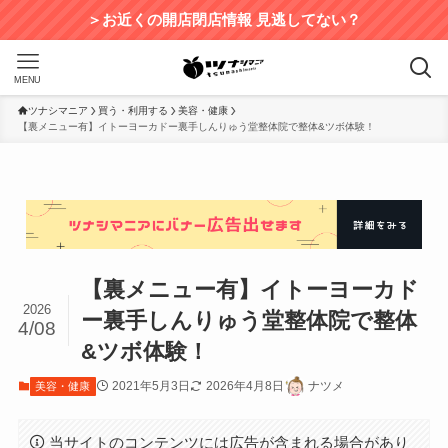
＞お近くの開店閉店情報 見逃してない？
MENU
ツナシマニア
買う・利用する
美容・健康
【裏メニュー有】イトーヨーカドー裏手しんりゅう堂整体院で整体&ツボ体験！
【裏メニュー有】イトーヨーカド
2026
ー裏手しんりゅう堂整体院で整体
4/08
&ツボ体験！
2021年5月3日
2026年4月8日
ナツメ
美容・健康
当サイトのコンテンツには広告が含まれる場合があり