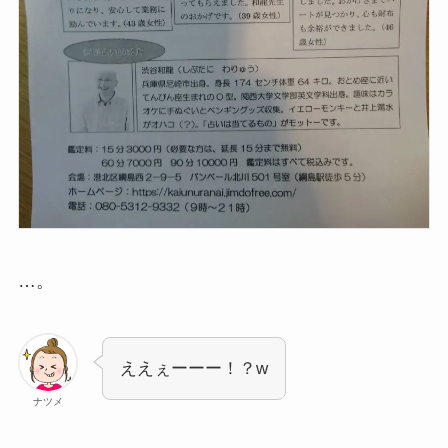
…。
ええぇーーー！？w
ナツメ