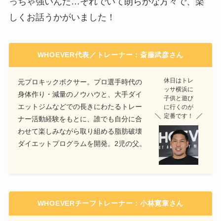
っちゃ強いんだ…それでいて朗らかな方々で、楽
しくお話うかがいました！
WHOEVER代表／トレーナー：斎藤武彦さん
休日はトレ
元プロキックボクサー。プロ選手時代の
ッサ横浜に
身体作り・減量のノウハウと、大手ダイ
子供と遊び
エットジムなどでの長きにわたるトレー
に行くのが
定番です！
ナー活動経験をもとに、誰でも自分に合
わせて楽しみながら取り組める脂肪破壊
ダイエットプログラムを開発。2児の父。
WHOEVERチーフトレーナー：小林寛章さん