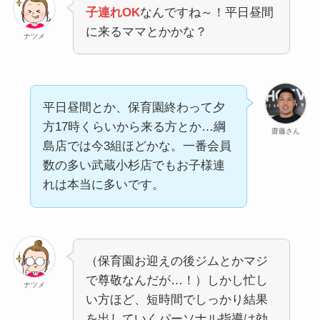
子連れOK
なんですね～！平日昼間
に来るママとかかな？
ナツメ
平日昼間とか、保育園終わって夕
方17時くらいから来る方とか…綱
齋藤さん
島店では今3組ほどかな。一番会員
数の多い武蔵小杉店でもお子様連
れは本当に多いです。
（保育園お迎えの後ジムとかマジ
で尊敬なんだが…！）しかし忙し
ナツメ
い方ほど、短時間でしっかり結果
を出していくパーソナル指導は効