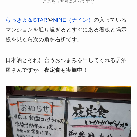
ここを→方向に入ってすぐ
らっきょ＆STAR
や
NINE（ナイン）
の入っている
マンションを通り過ぎるとすぐにある看板と掲示
板を見たら次の角を右折です。
日本酒とそれに合うおつまみを出してくれる居酒
屋さんですが、
夜定食
も実施中！