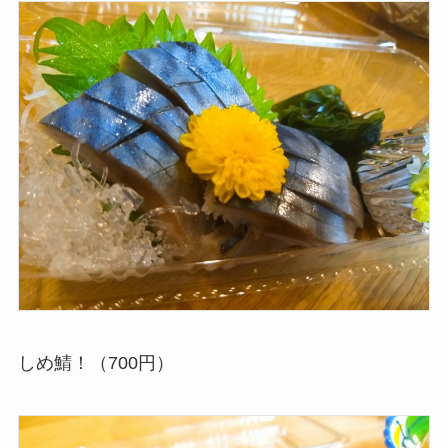
しめ鯖！（700円）