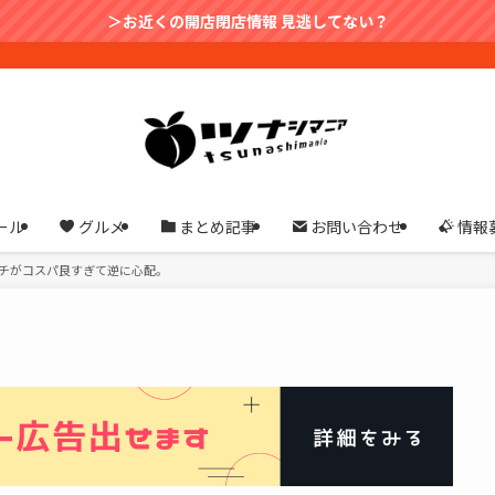
＞お近くの開店閉店情報 見逃してない？
ール
グルメ
まとめ記事
お問い合わせ
情報
ンチがコスパ良すぎて逆に心配。