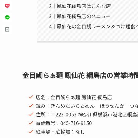
鳳仙花綱島店はこんな店
鳳仙花綱島店のメニュー
鳳仙花の金目鯛ラーメン＆つけ麺食
金目鯛らぁ麺 鳳仙花 綱島店の営業時
店名：金目鯛らぁ麺 鳳仙花 綱島店
読み：きんめだいらぁめん ほうせんか つ
住所：〒223-0053 神奈川県横浜市港北区綱
電話番号：045-716-9150
駐車場・駐輪場：なし