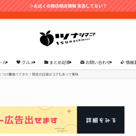
＞お近くの開店閉店情報 見逃してない？
ール
グルメ
まとめ記事
お問い合わせ
情報
とつけ麺食べてきた！限定の白湯はコクもあって美味