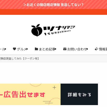
＞お近くの開店閉店情報 見逃してない？
ール
グルメ
まとめ記事
お問い合わせ
情報
対象店調査してみた【クーポン有】