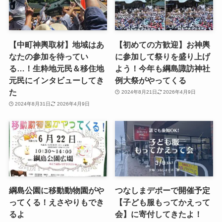
【中町神輿取材】地域はあ
【初めての方歓迎】お神輿
なたの参加を待ってい
に参加して祭りを盛り上げ
る…！生粋地元民＆移住地
よう！今年も綱島諏訪神社
元民にインタビューしてき
例大祭がやってくる
た
2024年8月21日
2026年4月9日
2024年8月31日
2026年4月9日
綱島公園に移動動物園がや
つなしまデポーで開催予定
ってくる！えさやりもでき
【子ども服もってかえって
るよ
会】に寄付してきたよ！